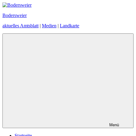
Zum
Inhalt
Bodersweier
springen
aktuelles Amtsblatt
|
Medien
|
Landkarte
Menü
Startseite