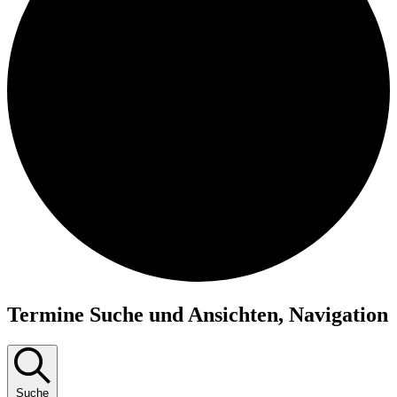
Termine
Termine Suche und Ansichten, Navigation
Suche