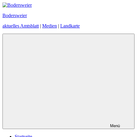
Zum
Inhalt
Bodersweier
springen
aktuelles Amtsblatt
|
Medien
|
Landkarte
Menü
Startseite